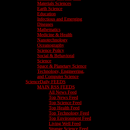
Materials Sciences
Earth Science
Education
Infectious and Emerging
Diseases
Mathematics
Medicine & Health
Nanotechnology
Oceanography
Science Policy
Social & Behavioral
Science
Space & Planetary Science
Technology, Engineering,
and Computer Science
ScienceDaily FEEDS
MAIN RSS FEEDS
All News Feed
Top News Feed
Top Science Feed
Top Health Feed
Top Technology Feed
Top Environment Feed
Living Well Feed
Strange Science Feed