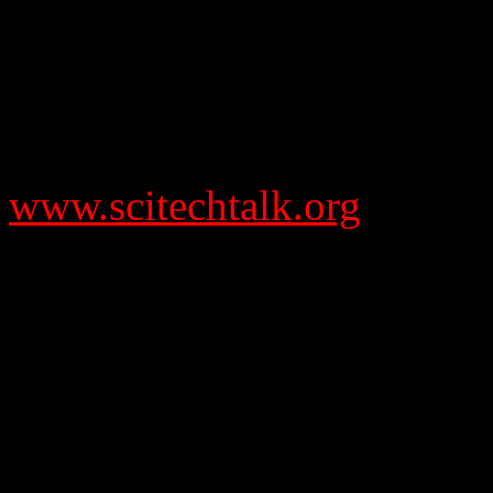
in de Engelse taal worden u
Als u wilt weten op welke m
SciTechTalk op het Internet
www.scitechtalk.org
naar he
daar vindt U alles wat u da
Overigens: soms zend ik ook
uitzendingen b.v. vanuit de 
bijbehorend geluid van de ui