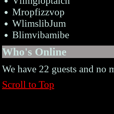
Vlimgloptaich
Mropfizzvop
WlimslibJum
Blimvibamibe
Who's Online
We have 22 guests and no 
Scroll to Top