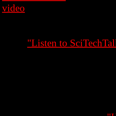
video
(sometimes with the 
radio broadcast or sometime
can then be watched and lis
menu
"Listen to SciTechTal
then please refresh the web
the middle of the video wind
connection.
Do you want to now what to
SciTechTalk ? Then please l