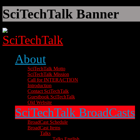
SciTechTalk Banner
About
SciTechTalk Motto
SciTechTalk Mission
Call for INTERACTION
Introduction
Contact SciTechTalk
Guestbook SciTechTalk
Old Website
SciTechTalk BroadCasts
BroadCast Schedule
BroadCast Items
Talks
Talks English