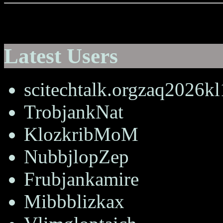
Latest Users
scitechtalk.orgzaq2026k
TrobjankNat
KlozkribMoM
NubbjlopZep
Frubjankamire
Mibbblizkax