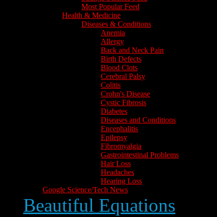
Most Popular Feed
Health & Medicine
Diseases & Conditions
Anemia
Allergy
Back and Neck Pain
Birth Defects
Blood Clots
Cerebral Palsy
Colitis
Crohn's Disease
Cystic Fibrosis
Diabetes
Diseases and Conditions
Encephalitis
Epilepsy
Fibromyalgia
Gastrointestinal Problems
Hair Loss
Headaches
Hearing Loss
Google Science/Tech News
Beautiful Equations