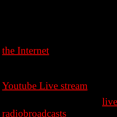
These broadcasts will be par
and partially in the Dutch l
If you want to know how y
the Internet
, you can visit t
menu "Listen to SciTechTalk
you need to know. There yo
Youtube Live stream
.
By the way: I broadcast
liv
radiobroadcasts
e.g. from t