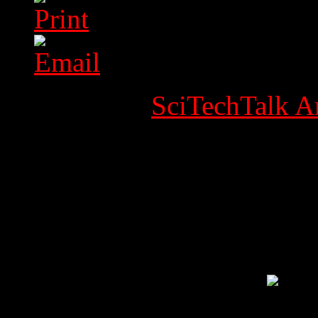
Category:
SciTechTalk Ar
Published Date
Written by Super User
Hits: 5452
Holidays / Feestdagen 