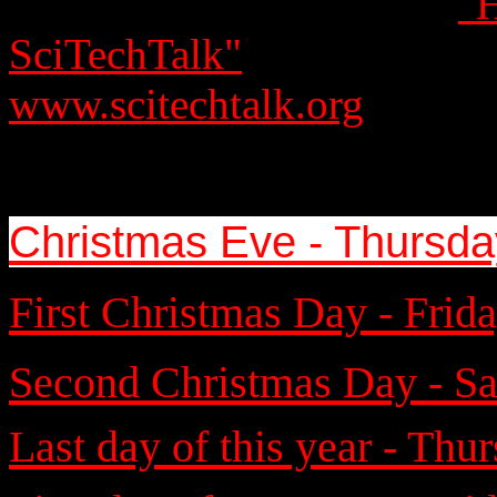
you can find under menu
"H
SciTechTalk"
on this websi
www.scitechtalk.org
, or cli
Christmas Eve - Thursda
First Christmas Day - Frid
Second Christmas Day - Sa
Last day of this year - Th