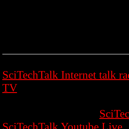
SciTechTalk Internet talk ra
TV
has science and technolo
interest as its main subject
day you can listen to
SciTec
SciTechTalk Youtube Live
o