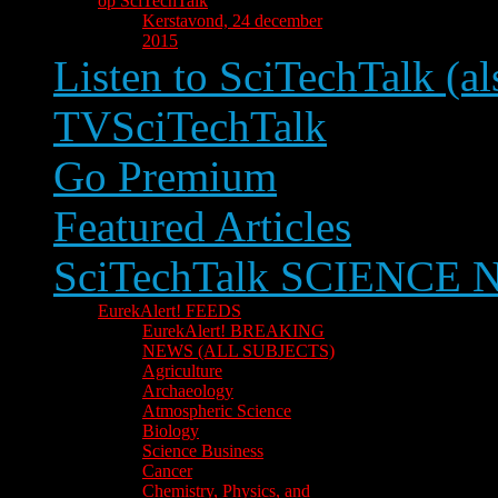
op SciTechTalk
Kerstavond, 24 december
2015
Listen to SciTechTalk (al
TVSciTechTalk
Go Premium
Featured Articles
SciTechTalk SCIENCE
EurekAlert! FEEDS
EurekAlert! BREAKING
NEWS (ALL SUBJECTS)
Agriculture
Archaeology
Atmospheric Science
Biology
Science Business
Cancer
Chemistry, Physics, and